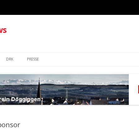
ws
Springe
zum
DRK
PRESSE
Inhalt
ponsor