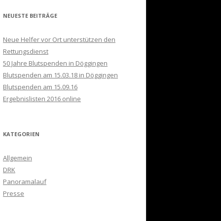
NEUESTE BEITRÄGE
Neue Helfer vor Ort unterstützen den
Rettungsdienst
50 Jahre Blutspenden in Döggingen
Blutspenden am 15.03.18 in Döggingen
Blutspenden am 15.09.16
Ergebnislisten 2016 online
KATEGORIEN
Allgemein
DRK
Panoramalauf
Presse