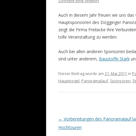
Schreibe eine Antwort
Auch in diesem Jahr freuen wir uns das 
Hauptsponsoren des Dögginger Panoram
zeigt die Firma Freilacke ihre Verbunden
tolle Veranstaltung zu werden.
Auch bei allen anderen Sponsoren bedan
sind unter anderem,
Baustoffe Stark
u
Dieser Beitrag wurde am
21. Mai 2011
in
P
Hauptvogel
,
Panoramalauf
,
Sponsoren
,
S
Beitrags-
←
Vorbereitungen des Panoramalauf la
Navigation
Hochtouren