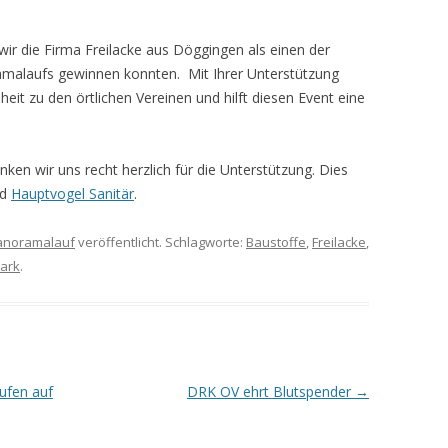
wir die Firma Freilacke aus Döggingen als einen der
alaufs gewinnen konnten. Mit Ihrer Unterstützung
heit zu den örtlichen Vereinen und hilft diesen Event eine
ken wir uns recht herzlich für die Unterstützung. Dies
nd
Hauptvogel Sanitär
.
anoramalauf
veröffentlicht. Schlagworte:
Baustoffe
,
Freilacke
,
tark
.
ufen auf
DRK OV ehrt Blutspender
→