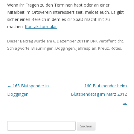
Wenn ihr Fragen zu den Terminen habt oder an einer
Mitarbeit im Ortsverein interessiert seit, meldet euch. Es gibt
sicher einen Bereich in dem es dir Spaß macht mit zu
machen.
Kontaktformular
Dieser Beitrag wurde am
6. Dezember 2011
in
DRK
veröffentlicht.
Schlagworte:
Bräunlingen
,
Döggingen
,
Jahresplan
,
Kreuz
,
Rotes
.
Beitrags-
←
163 Blutspender in
160 Blutspender beim
Navigation
Döggingen
Blutspendetag im März 2012
→
Suchen
nach: